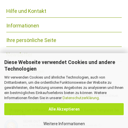
Hilfe und Kontakt
Informationen
Ihre persönliche Seite
Newsletter
Diese Webseite verwendet Cookies und andere
Technologien
Cookie Einstellungen
Wir verwenden Cookies und ähnliche Technologien, auch von
Drittanbietern, um die ordentliche Funktionsweise der Website zu
gewährleisten, die Nutzung unseres Angebotes zu analysieren und Ihnen
ein bestmögliches Einkaufserlebnis bieten zu können. Weitere
Alle Preise verstehen sich inklusive der gesetzlichen Mehrwertsteuer,
Informationen finden Sie in unserer
Datenschutzerklärung
.
soweit nicht anders gekennzeichnet.
Alle Akzeptieren
Shopping Cart Software
by Gambio.com © 2026 Gambio Templates bei
Xycons.de
SEHR GUT
(5 / 5)
Weitere Informationen
aus
1719
Bewertungen bei: dawanda.com, shopvote.de ⓘ
Vertrag widerrufen