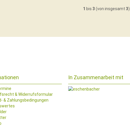
1
bis
3
(von insgesamt
3
)
mationen
In Zusammenarbeit mit
ermine
fsrecht & Widerrufsformular
d- & Zahlungsbedingungen
swertes
lder
tter
p