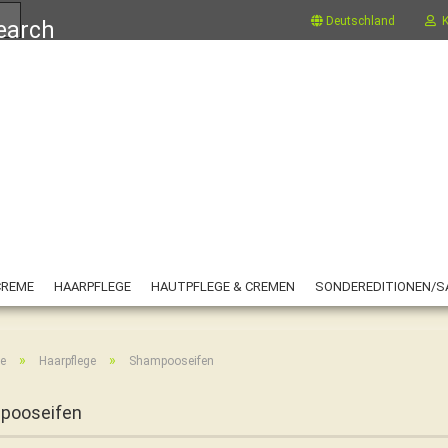
Suche...
Deutschland
K
CREME
HAARPFLEGE
HAUTPFLEGE & CREMEN
SONDEREDITIONEN/S
»
»
te
Haarpflege
Shampooseifen
pooseifen