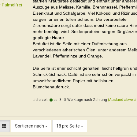
starken Kräutertee gesiedet und enthält unter ander
Auszüge aus Melisse, Kamille, Brennnessel, Pfeffermi
Eisenkraut und Schafgarbe. Viel Kokosöl und Rizinusö
sorgen für einen tollen Schaum. Die verarbeitete
Zitronensäure sorgt dafür dass meist keine saure Rin
mehr benötigt wird. Seidenproteine sorgen für glänze
gepflegte Haare.
Beduftet ist die Seife mit einer Duftmischung aus
verschiedenen ätherischen Ölen, unter anderem Meli
Lavendel, Pfefferminze und Orange.
Die Seife ist eher schlicht gehalten, leicht hellgrün u
Schnick-Schnack. Dafür
ist sie sehr schön verpackt i
umweltfreundlichem Papier mit hellblauen
Blümchenaufdruck.
Lieferzeit:
ca. 3 - 5 Werktage nach Zahlung
(Ausland abweic
Sortieren nach
pro Seite
Sortieren nach
18 pro Seite