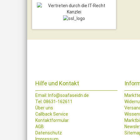
Hilfe und Kontakt
Infor
Email:
Info@soafaseidn.de
Marktt
Tel: 08631-162611
Widerru
Über uns
Versan
Callback Service
Wissen
Kontaktformular
Marktbi
AGB
Newsle
Datenschutz
Sitema
Impressum