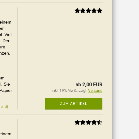
 einem
rem
. Viel
. Der
ure
änzen.
nem
. Sie
ab 2,00 EUR
Papier
inkl. 19% MwSt. zzgl.
Versand
ZUM ARTIKEL
hend)
 einem