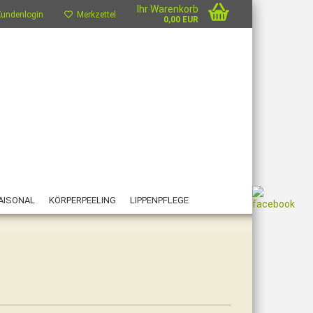
Ihr Warenkorb
undenlogin
Merkzettel
0,00 EUR
AISONAL
KÖRPERPEELING
LIPPENPFLEGE
FAQ
MARKTTERMINE