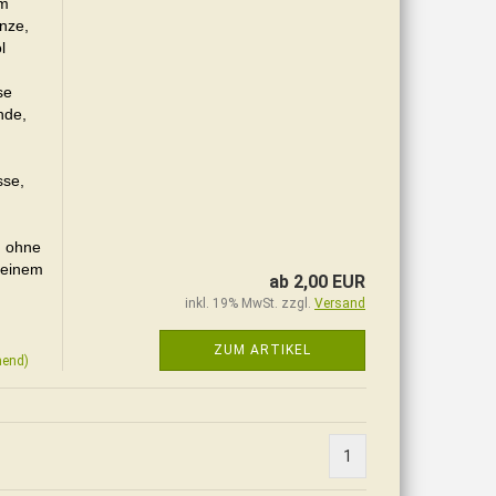
em
nze,
l
se
nde,
sse,
nd ohne
n einem
ab 2,00 EUR
inkl. 19% MwSt. zzgl.
Versand
ZUM ARTIKEL
hend)
1