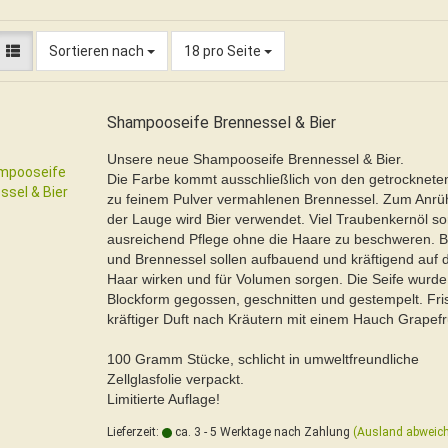
Sortieren nach
pro Seite
Sortieren nach
18 pro Seite
Shampooseife Brennessel & Bier
Unsere neue Shampooseife Brennessel & Bier.
Die Farbe kommt ausschließlich von den getrocknete
zu feinem Pulver vermahlenen Brennessel. Zum Anrü
der Lauge wird Bier verwendet. Viel Traubenkernöl sor
ausreichend Pflege ohne die Haare zu beschweren. B
und Brennessel sollen aufbauend und kräftigend auf 
Haar wirken und für Volumen sorgen. Die Seife wurde
Blockform gegossen, geschnitten und gestempelt. Fri
kräftiger Duft nach Kräutern mit einem Hauch Grapefru
100 Gramm Stücke, schlicht in umweltfreundliche
Zellglasfolie verpackt.
Limitierte Auflage!
Lieferzeit:
ca. 3 - 5 Werktage nach Zahlung
(Ausland abweic