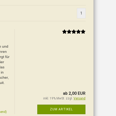
1
n und
hren
gt für
ier
das
 in
scher,
it.
ab 2,00 EUR
inkl. 19% MwSt. zzgl.
Versand
ZUM ARTIKEL
hend)