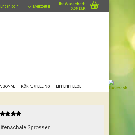
Ihr Warenkorb
undenlogin
Merkzettel
0,00 EUR
AISONAL
KÖRPERPEELING
LIPPENPFLEGE
FAQ
MARKTTERMINE
ifenschale Sprossen