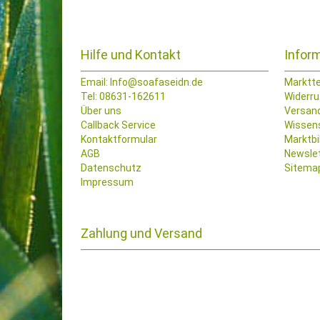
Hilfe und Kontakt
Infor
Email:
Info@soafaseidn.de
Marktt
Tel: 08631-162611
Widerru
Über uns
Versan
Callback Service
Wissen
Kontaktformular
Marktbi
AGB
Newsle
Datenschutz
Sitema
Impressum
Zahlung und Versand