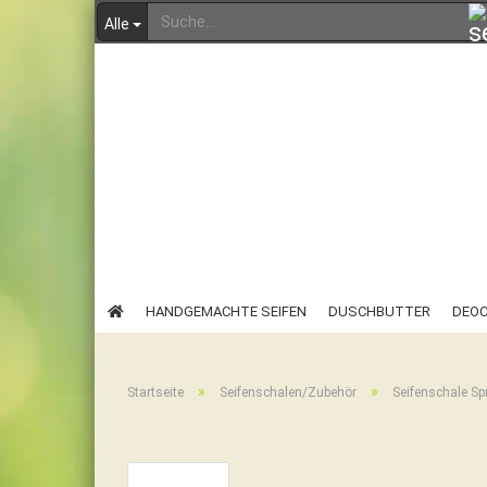
Alle
HANDGEMACHTE SEIFEN
DUSCHBUTTER
DEO
SEIFENSCHALEN/ZUBEHÖR
ANGEBOTE & RESTPOSTEN
»
»
Startseite
Seifenschalen/Zubehör
Seifenschale S