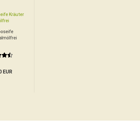
oseife
almölfrei
0 EUR